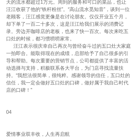
天的流水都超过1万元。周到的服务和可口的菜品，也让
汪江收获了他的“铁杆粉丝”。“高山流水觅知音”，谈到一位
老顾客，汪江感觉更像是在讨论朋友。仅仅开业五个月，
却下单了一百二十多次，这是汪江给我们展示的消费记
录。旁边开咖啡店的老板，也来了快一百次。每次来吃五
口灶的时候，都习惯唠唠家常。
汪江表示很庆幸自己再次与曾经奋斗过的五口灶大家庭
一拍即合。能取得现在的成绩，总部给予了自己很多的引
导和帮助。每次重要的营销节点，公司都提供了丰富的活
动选择与支持，积极联系各大平台，为门店寻找流量扶
持。“我想法很简单，很纯粹。感谢领导的信任，五口灶的
信任，我一定会做好五口灶的口碑，做好属于我自己时代
店的口碑！”
04
爱情事业双丰收，人生再启航