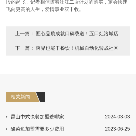
段的起飞，记者相信随着汪江二店计划的落实，定会快速
飞向更高的人生，爱情事业双丰收。
上一篇：
匠心品质成就口碑载道！五口灶洛城店
老板娘的成功秘诀！
下一篇：
跨界也能干餐饮！机械自动化转战社区
餐饮，五口灶助力每一个创业梦想！
相关新闻
昆山中式快餐加盟选哪家
2024-03-03
酸菜鱼加盟需要多少费用
2023-06-25